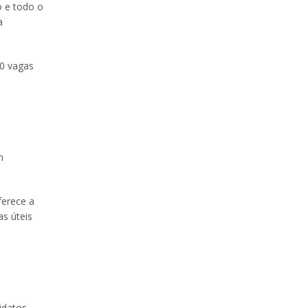
o e todo o
a
00 vagas
m
ferece a
as úteis
idatos