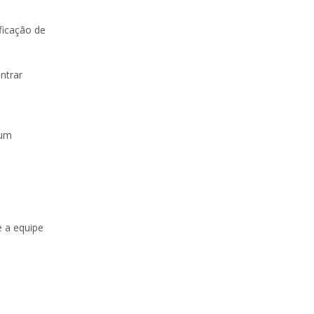
ficação de
ntrar
 um
 a equipe