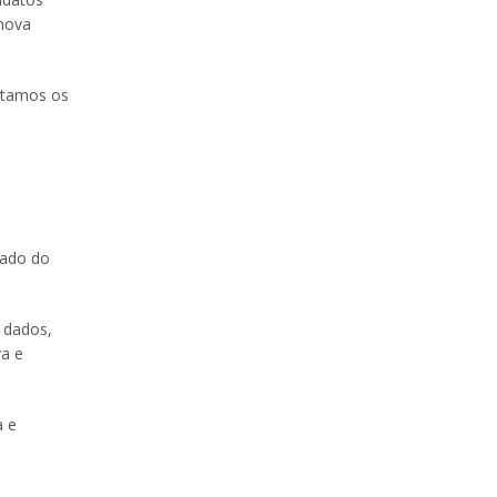
 nova
ustamos os
zado do
 dados,
va e
a e