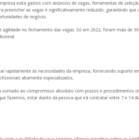
empresa evita gastos com anúncios de vagas, ferramentas de seleçã
a preencher as vagas é significativamente reduzido, garantindo que 
rtunidades de negócio.
ante agilidade no fechamento das vagas. Só em 2022, foram mais de 3
cional.
tar rapidamente às necessidades da empresa, fornecendo suporte e
issionais altamente especializados.
rega somado ao compromisso absoluto com prazos e procedimentos o
e fazemos, estar diante da pessoa que irá contratar entre 7 e 14 di
 com a qualidade de seus serviços oferece garantias sobre os cand