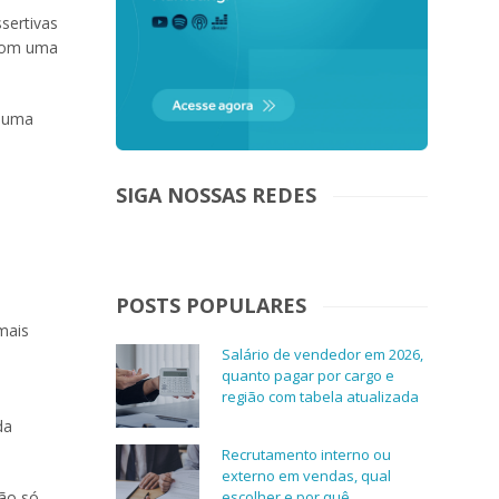
sertivas
 com uma
é uma
SIGA NOSSAS REDES
POSTS POPULARES
mais
Salário de vendedor em 2026,
quanto pagar por cargo e
região com tabela atualizada
da
Recrutamento interno ou
externo em vendas, qual
não só
escolher e por quê