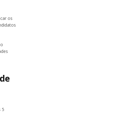
icar os
ndidatos
to
ades
 de
s 5