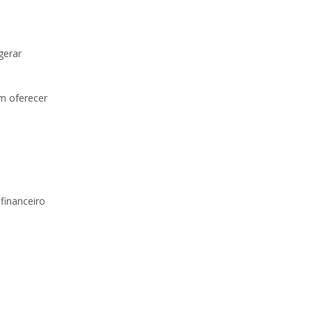
gerar
m oferecer
 financeiro