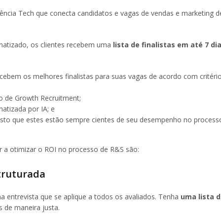
Agência Tech que conecta candidatos e vagas de vendas e marketing 
omatizado, os clientes recebem uma
lista de finalistas em até 7 di
ebem os melhores finalistas para suas vagas de acordo com critério
do de Growth Recruitment;
atizada por IA; e
isto que estes estão sempre cientes de seu desempenho no processo
ar a otimizar o ROI no processo de R&S são:
struturada
entrevista que se aplique a todos os avaliados. Tenha
uma lista 
s de maneira justa.