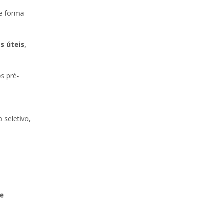
de forma
as úteis
,
s pré-
 seletivo,
de