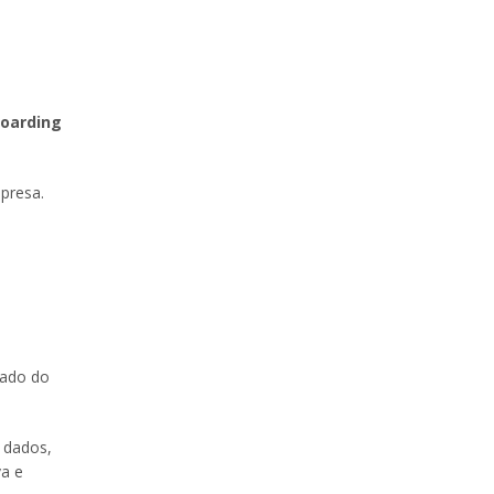
boarding
mpresa.
zado do
 dados,
va e