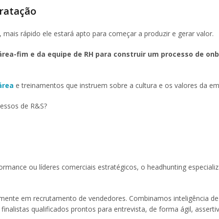
tratação
 mais rápido ele estará apto para começar a produzir e gerar valor.
 área-fim e da equipe de RH para construir um processo de on
área
e treinamentos que instruem sobre a cultura e os valores da e
cessos de R&S?
rmance ou líderes comerciais estratégicos, o headhunting especiali
vamente em recrutamento de vendedores. Combinamos inteligência de
nalistas qualificados prontos para entrevista, de forma ágil, asserti